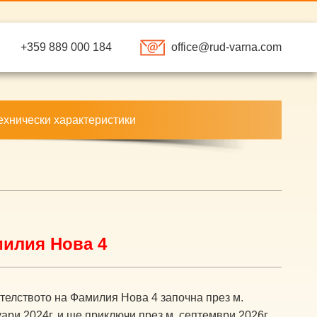
+359 889 000 184
of
f
e@r
u
arna.com
ехнически характеристики
илия Нова 4
телството на Фамилия Нова 4 започна през м.
ари 2024г. и ще приключи през м. септември 2026г.