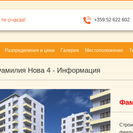
+359 52 622 602
Разпределения и цени
Галерия
Местоположение
Т
Фамилия Нова 4 - Информация
Фам
Строи
февру