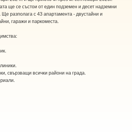
ата ще се състои от един подземен и десет надземни
. Ще разполага с 43 апартамента - двустайни и
айни, гаражи и паркоместа.
имства:
ик.
клиники.
ки, свързващи всички райони на града.
ериали.