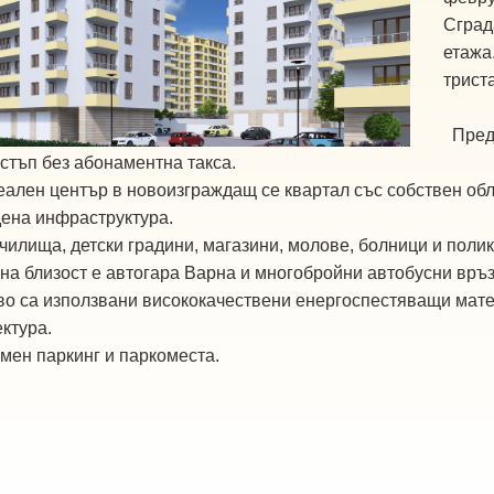
Сград
етажа
трист
Пред
стъп без абонаментна такса.
еален център в новоизграждащ се квартал със собствен обл
дена инфраструктура.
училища, детски градини, магазини, молове, болници и поли
на близост е автогара Варна и многобройни автобусни връз
тво са използвани висококачествени енергоспестяващи мат
ктура.
мен паркинг и паркоместа.