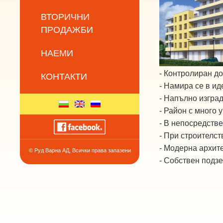
ВТОРИЧНИ
ПРОДАЖБИ
НАЕМИ
- Контролиран до
КОНТАКТИ
- Намира се в ид
- Напълно изгра
- Район с много 
- В непосредстве
- При строителс
- Модерна архите
© Руд Варна АД, Всички права запазени
- Собствен подзе